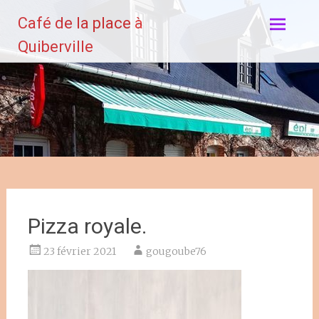
Aller
Café de la place à
au
contenu
Quiberville
principal
Pizza royale.
23 février 2021
gougoube76