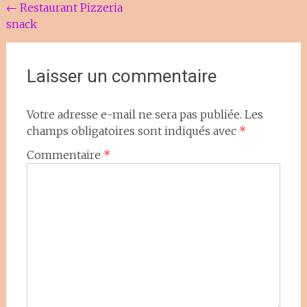
Navigation
←
Restaurant Pizzeria
snack
de
l'article
Laisser un commentaire
Votre adresse e-mail ne sera pas publiée.
Les
champs obligatoires sont indiqués avec
*
Commentaire
*