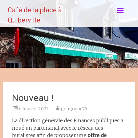
Aller
Café de la place à
au
contenu
Quiberville
principal
Nouveau !
6 février 2021
gougoube76
La direction générale des Finances publiques a
noué un partenariat avec le réseau des
buralistes afin de proposer une
offre de