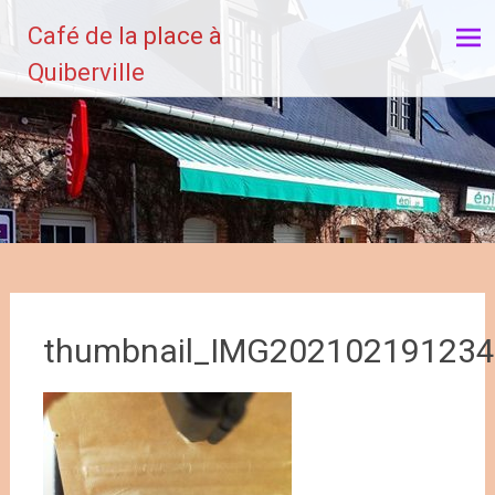
Aller
Café de la place à
au
contenu
Quiberville
principal
thumbnail_IMG20210219123