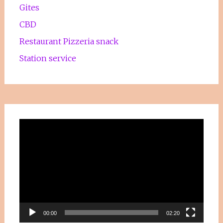
Gites
CBD
Restaurant Pizzeria snack
Station service
Lecteur
vidéo
00:00
02:20